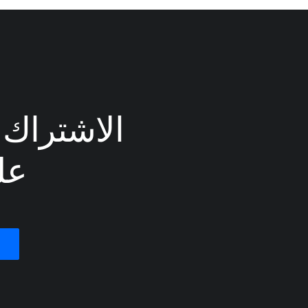
الاشتراك ف
عل
 you inevitably end up wearing many hats and